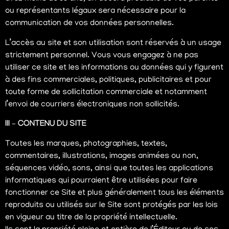
aussi bien que
ou représentants légaux sera nécessaire pour la
possible
communication de vos données personnelles.
pendant votre
visite. Si vous
L’accès au site et son utilisation sont réservés à un usage
refusez ces
strictement personnel. Vous vous engagez à ne pas
cookies,
certaines
utiliser ce site et les informations ou données qui y figurent
fonctionnalités
à des fins commerciales, politiques, publicitaires et pour
disparaîtront
toute forme de sollicitation commerciale et notamment
du site web.
l’envoi de courriers électroniques non sollicités.
III – CONTENU DU SITE
Toutes les marques, photographies, textes,
commentaires, illustrations, images animées ou non,
séquences vidéo, sons, ainsi que toutes les applications
informatiques qui pourraient être utilisées pour faire
fonctionner ce Site et plus généralement tous les éléments
reproduits ou utilisés sur le Site sont protégés par les lois
en vigueur au titre de la propriété intellectuelle.