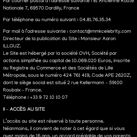
Par courrier postal à l’adresse suivante : 81 Ancienne Route
Nationale 7, 69570 Dardilly, France
Par téléphone au numéro suivant : 04.81.76.35.34
Par mail à l’adresse suivante : contact@mmkcelebrity.com
Directeur de la publication du Site : Monsieur Aaron
ILLOUZ.
Nécessaire
Le Site est hébergé par la société OVH, Société par
Ces cookies ne
actions simplifiée au capital de 10.069.020 Euros, inscrite
sont pas
au Registre du Commerce et des Sociétés de Lille
facultatifs. Ils
sont
Métropole, sous le numéro 424 761 419, Code APE 2620Z,
nécessaires au
dont le siège social est situé 2 rue Kellermann – 59100
fonctionnement
Roubaix – France.
du site web.
Téléphone : +33 9 72 10 10 07
II – ACCÈS AU SITE
Expérience
Afin que notre
L’accès au site est réservé à toute personne.
site web
Néanmoins, il convient de noter à cet égard que si vous
fonctionne
avez moins de 16 ans, un accord préalable de vos parents