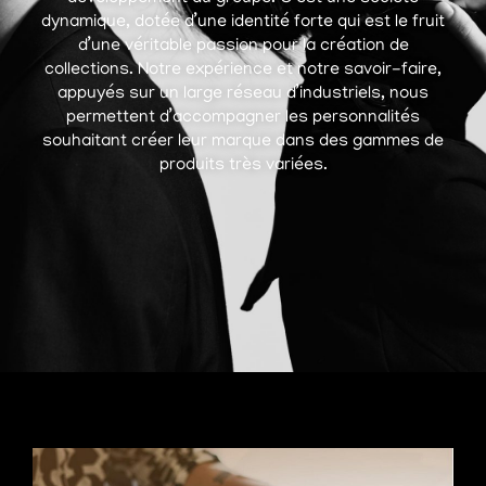
dynamique, dotée d’une identité forte qui est le fruit
d’une véritable passion pour la création de
collections. Notre expérience et notre savoir-faire,
appuyés sur un large réseau d’industriels, nous
permettent d’accompagner les personnalités
souhaitant créer leur marque dans des gammes de
produits très variées.
Nécessaire
Ces cookies ne
sont pas
facultatifs. Ils
sont
nécessaires au
fonctionnement
du site web.
Expérience
Afin que notre
site web
fonctionne