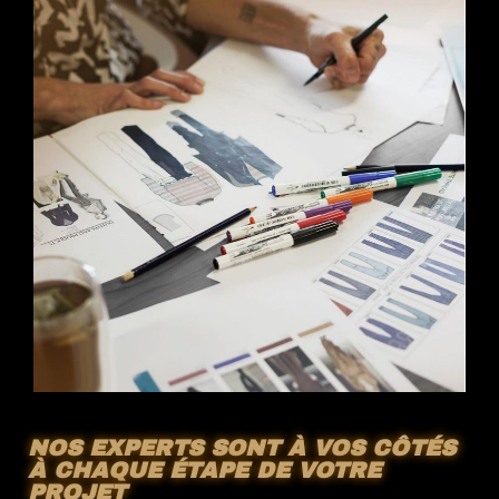
aussi bien que
possible
pendant votre
visite. Si vous
refusez ces
cookies,
certaines
fonctionnalités
disparaîtront
du site web.
NOS EXPERTS SONT À VOS CÔTÉS
À CHAQUE ÉTAPE DE VOTRE
PROJET